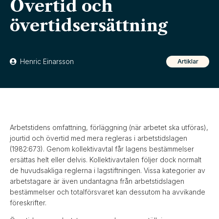
Övertid och
övertidsersättning
Henric Einarsson
Artiklar
Arbetstidens omfattning, förläggning (när arbetet ska utföras),
jourtid och övertid med mera regleras i arbetstidslagen
(1982:673). Genom kollektivavtal får lagens bestämmelser
ersättas helt eller delvis. Kollektivavtalen följer dock normalt
de huvudsakliga reglerna i lagstiftningen. Vissa kategorier av
arbetstagare är även undantagna från arbetstidslagen
bestämmelser och totalförsvaret kan dessutom ha avvikande
föreskrifter.