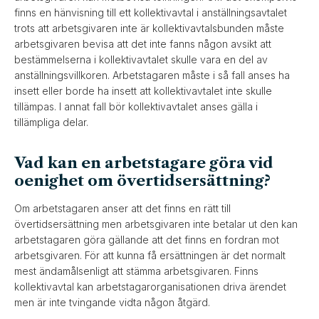
finns en hänvisning till ett kollektivavtal i anställningsavtalet
trots att arbetsgivaren inte är kollektivavtalsbunden måste
arbetsgivaren bevisa att det inte fanns någon avsikt att
bestämmelserna i kollektivavtalet skulle vara en del av
anställningsvillkoren. Arbetstagaren måste i så fall anses ha
insett eller borde ha insett att kollektivavtalet inte skulle
tillämpas. I annat fall bör kollektivavtalet anses gälla i
tillämpliga delar.
Vad kan en arbetstagare göra vid
oenighet om övertidsersättning?
Om arbetstagaren anser att det finns en rätt till
övertidsersättning men arbetsgivaren inte betalar ut den kan
arbetstagaren göra gällande att det finns en fordran mot
arbetsgivaren. För att kunna få ersättningen är det normalt
mest ändamålsenligt att stämma arbetsgivaren. Finns
kollektivavtal kan arbetstagarorganisationen driva ärendet
men är inte tvingande vidta någon åtgärd.