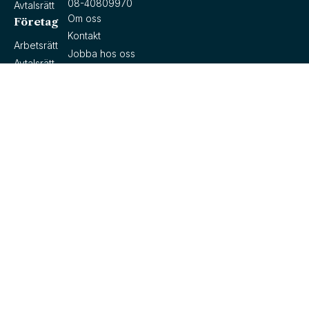
08-40809970
Avtalsrätt
Om oss
Företag
Kontakt
Arbetsrätt
Jobba hos oss
Avtalsrätt
Snabblänkar
Cookieinställningar
Samarbetspartner
Allmänna villkor
Personuppgiftspolicy
Copyright © 2026 Wargh & Partners Juridiska Byrå AB